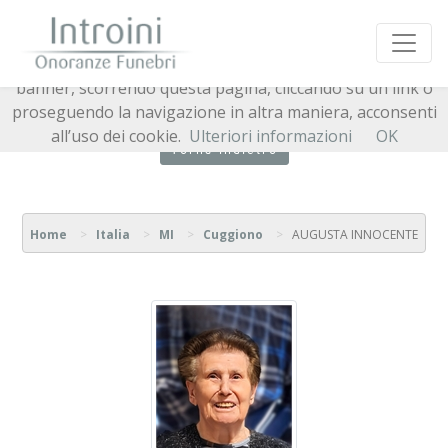
Questo sito o gli strumenti terzi da questo utilizzati si
avvalgono di cookie necessari al funzionamento ed utili
alle finalità illustrate nella cookie policy. Chiudendo questo
banner, scorrendo questa pagina, cliccando su un link o
proseguendo la navigazione in altra maniera, acconsenti
all’uso dei cookie.
Ulteriori informazioni
OK
Torna indietro
Home
Italia
MI
Cuggiono
AUGUSTA INNOCENTE