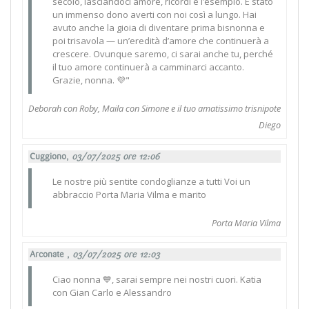
secolo, lasciandoci amore, ricordi e l’esempio. È stato
un immenso dono averti con noi così a lungo. Hai
avuto anche la gioia di diventare prima bisnonna e
poi trisavola — un’eredità d’amore che continuerà a
crescere. Ovunque saremo, ci sarai anche tu, perché
il tuo amore continuerà a camminarci accanto.
Grazie, nonna. 💜"
Deborah con Roby, Maila con Simone e il tuo amatissimo trisnipote
Diego
Cuggiono,
03/07/2025 ore 12:06
Le nostre più sentite condoglianze a tutti Voi un
abbraccio Porta Maria Vilma e marito
Porta Maria Vilma
Arconate ,
03/07/2025 ore 12:03
Ciao nonna 💙, sarai sempre nei nostri cuori. Katia
con Gian Carlo e Alessandro