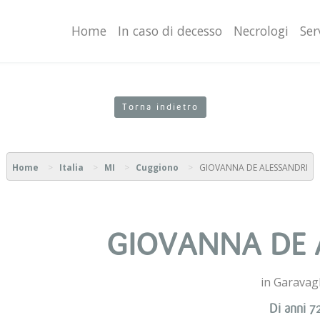
valgono di cookie necessari al funzionamento ed utili alle fina
o proseguendo la navigazione in altra maniera, acconsenti al
Home
In caso di decesso
Necrologi
Ser
Torna indietro
Home
Italia
MI
Cuggiono
GIOVANNA DE ALESSANDRI
GIOVANNA DE 
in Garavagl
Di anni 7