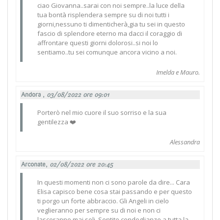
ciao Giovanna..sarai con noi sempre..la luce della
tua bontà risplendera sempre su di noi tutti i
giorni,nessuno ti dimenticherà,gia tu sei in questo
fascio di splendore eterno ma dacci il coraggio di
affrontare questi giorni dolorosi..si noi lo
sentiamo..tu sei comunque ancora vicino a noi.
Imelda e Mauro.
Andora ,
03/08/2022 ore 09:01
Porterò nel mio cuore il suo sorriso e la sua
gentilezza ❤️
Alessandra
Arconate,
02/08/2022 ore 20:45
In questi momenti non ci sono parole da dire... Cara
Elisa capisco bene cosa stai passando e per questo
ti porgo un forte abbraccio. Gli Angeli in cielo
veglieranno per sempre su di noi e non ci
lasceranno mai soli. Sentite condoglianze a tutta la