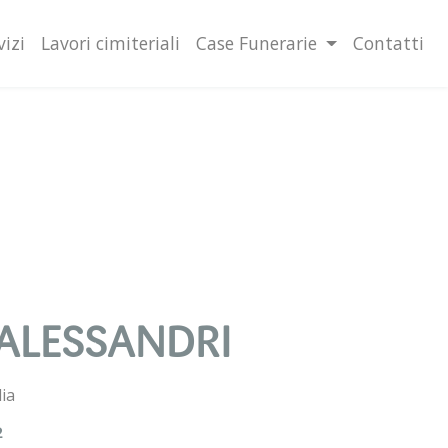
lità illustrate nella cookie policy. Chiudendo questo banner,
l’uso dei cookie.
Ulteriori informazioni
OK
vizi
Lavori cimiteriali
Case Funerarie
Contatti
ALESSANDRI
ia
2