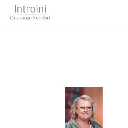
Questo sito o gli strumenti terzi da questo utilizzati si av
scorrendo questa pagina, cliccando su un link 