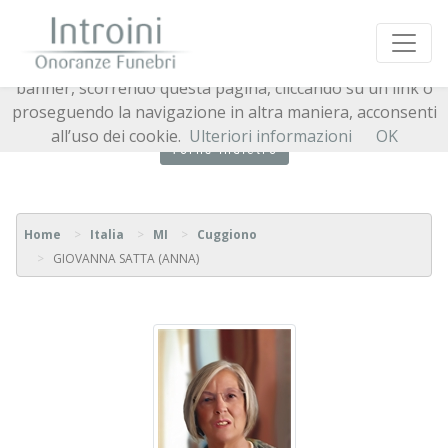
Questo sito o gli strumenti terzi da questo utilizzati si
avvalgono di cookie necessari al funzionamento ed utili
alle finalità illustrate nella cookie policy. Chiudendo questo
banner, scorrendo questa pagina, cliccando su un link o
proseguendo la navigazione in altra maniera, acconsenti
all’uso dei cookie.
Ulteriori informazioni
OK
Torna indietro
Home
Italia
MI
Cuggiono
GIOVANNA SATTA (ANNA)