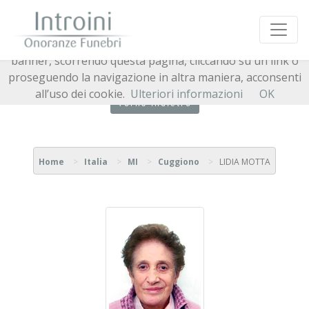
Questo sito o gli strumenti terzi da questo utilizzati si
avvalgono di cookie necessari al funzionamento ed utili
alle finalità illustrate nella cookie policy. Chiudendo questo
banner, scorrendo questa pagina, cliccando su un link o
proseguendo la navigazione in altra maniera, acconsenti
all’uso dei cookie.
Ulteriori informazioni
OK
Torna indietro
Home
Italia
MI
Cuggiono
LIDIA MOTTA