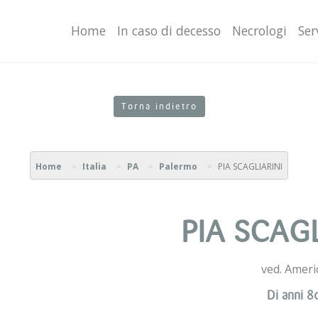
valgono di cookie necessari al funzionamento ed utili alle fina
o proseguendo la navigazione in altra maniera, acconsenti al
Home
In caso di decesso
Necrologi
Ser
Torna indietro
Home
Italia
PA
Palermo
PIA SCAGLIARINI
PIA SCAGL
ved. Ameri
Di anni 8