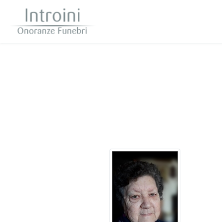
Questo sito o gli strumenti terzi da questo utilizzati si av
scorrendo questa pagina, cliccando su un link 