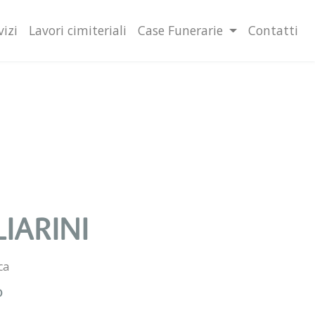
lità illustrate nella cookie policy. Chiudendo questo banner,
l’uso dei cookie.
Ulteriori informazioni
OK
vizi
Lavori cimiteriali
Case Funerarie
Contatti
IARINI
ca
0