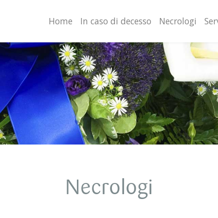
valgono di cookie necessari al funzionamento ed utili alle fina
o proseguendo la navigazione in altra maniera, acconsenti al
Home
In caso di decesso
Necrologi
Ser
Necrologi