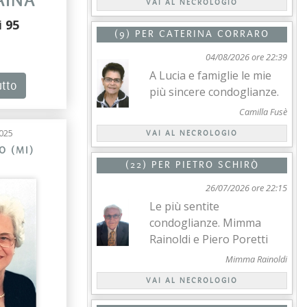
AINA
VAI AL NECROLOGIO
i
95
(9) PER
CATERINA CORRARO
04/08/2026 ore 22:39
A Lucia e famiglie le mie
utto
più sincere condoglianze.
Camilla Fusè
025
VAI AL NECROLOGIO
O (MI)
(22) PER
PIETRO SCHIRÒ
26/07/2026 ore 22:15
Le più sentite
condoglianze. Mimma
Rainoldi e Piero Poretti
Mimma Rainoldi
VAI AL NECROLOGIO