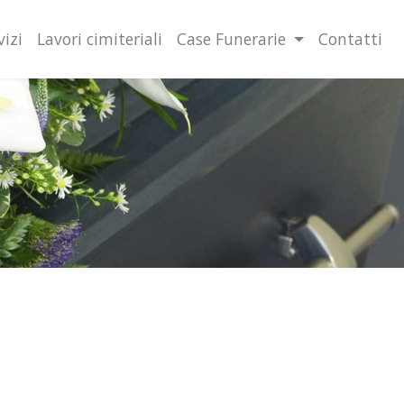
lità illustrate nella cookie policy. Chiudendo questo banner,
l’uso dei cookie.
Ulteriori informazioni
OK
vizi
Lavori cimiteriali
Case Funerarie
Contatti