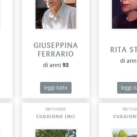
O
GIUSEPPINA
RITA S
FERRARIO
di ann
di anni
93
leggi tutto
leggi t
06/11/2025
05/11/2
CUGGIONO (MI)
CUGGION