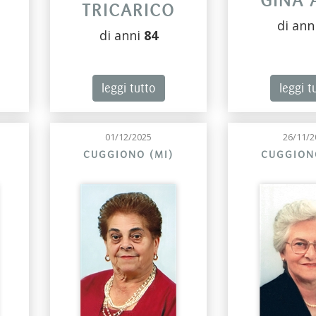
GINA 
TRICARICO
di ann
di anni
84
leggi tutto
leggi t
01/12/2025
26/11/2
CUGGIONO (MI)
CUGGION