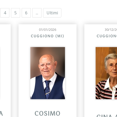
4
5
6
...
Ultimi
01/01/2026
30/12/2
CUGGIONO (MI)
CUGGION
A
COSIMO