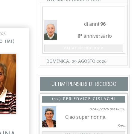
GIORGIO MERLO
di anni
96
025
6°
anniversario
O (MI)
VAI AL NECROLOGIO
DOMENICA, 09 AGOSTO 2026
ULTIMI PENSIERI DI RICORDO
(12) PER
EDVIGE CISLAGHI
07/08/2026 ore 08:50
Ciao super nonna.
Sara