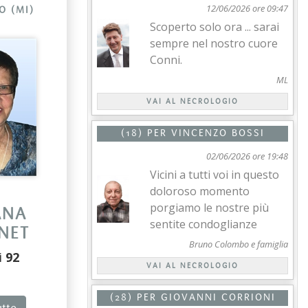
12/06/2026 ore 09:47
O (MI)
Scoperto solo ora ... sarai
sempre nel nostro cuore
Conni.
ML
VAI AL NECROLOGIO
(18) PER
VINCENZO BOSSI
02/06/2026 ore 19:48
Vicini a tutti voi in questo
doloroso momento
porgiamo le nostre più
ANA
sentite condoglianze
NET
Bruno Colombo e famiglia
i
92
VAI AL NECROLOGIO
(28) PER
GIOVANNI CORRIONI